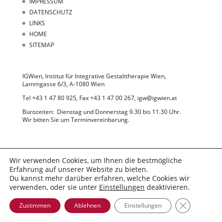
IMPRESSUM
DATENSCHUTZ
LINKS
HOME
SITEMAP
IGWien, Institut für Integrative Gestalttherapie Wien,
Lammgasse 6/3, A-1080 Wien
Tel +43 1 47 80 925, Fax +43 1 47 00 267, igw@igwien.at
Bürozeiten: Dienstag und Donnerstag 9.30 bis 11.30 Uhr.
Wir bitten Sie um Terminvereinbarung.
Wir verwenden Cookies, um Ihnen die bestmögliche
Erfahrung auf unserer Website zu bieten.
Du kannst mehr darüber erfahren, welche Cookies wir
© 2022 IGWien
verwenden, oder sie unter
Einstellungen
deaktivieren.
GDPR Cooki
Zustimmen
Ablehnen
Einstellungen