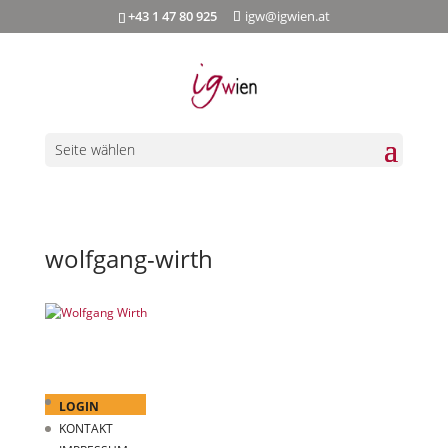
+43 1 47 80 925
igw@igwien.at
Seite wählen
wolfgang-wirth
LOGIN
KONTAKT