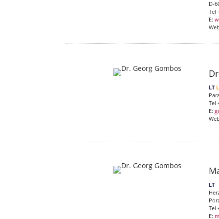
D-6
Tel
E:
w
We
Dr
LT
Para
Tel
E:
g
We
Ma
LT
Her
Por
Tel 
E:
m