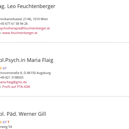
g. Leo Feuchtenberger
inikanerbastei 21/46, 1010 Wien
+43 677 61 58 94 26
sychotherapie@feuchtenberger.at
b:
www.feuchtenberger.at
pl.Psych.in Maria Flaig
LS
GT
thovenstraße 8,
D-86150 Augsburg
 +49 821 3198503
aria.flaig@gmx.de
b:
Profil auf PTA-IGW
pl. Päd. Werner Gill
LS
GT
T
rweg 54