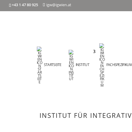
+43 1 47 80 925
igw@igwien.at
STARTSEITE
INSTITUT
FACHSPEZIFIKU
INSTITUT FÜR INTEGRATI