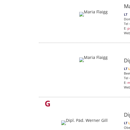
Ma
LT
Dom
Tel 
E:
p
We
Di
LT
Bee
Tel
E:
m
We
G
Di
LT
Obe