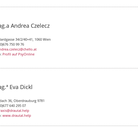
g.a Andrea Czelecz
lardgasse 34/2/40+41, 1060 Wien
(0)676 750 99 76
ndrea.czelecz@chello.at
b:
Profil auf PsyOnline
g.ª Eva Dickl
dach 36, Oberdrauburg 9781
(0)677 640 295 07
raxis@drautal.help
b:
www.drautal.help