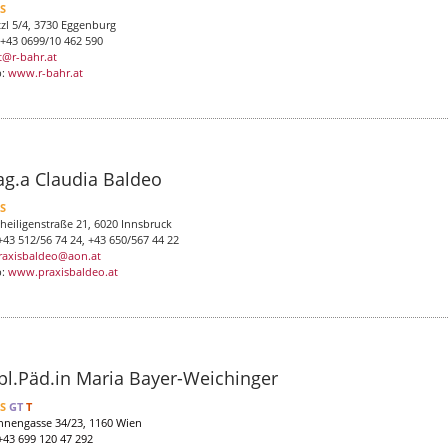
LS
tzl 5/4, 3730 Eggenburg
. +43 0699/10 462 590
t@r-bahr.at
b:
www.r-bahr.at
g.a Claudia Baldeo
LS
iheiligenstraße 21, 6020 Innsbruck
+43 512/56 74 24, +43 650/567 44 22
raxisbaldeo@aon.at
b:
www.praxisbaldeo.at
pl.Päd.in Maria Bayer-Weichinger
LS
GT
T
nnengasse 34/23, 1160 Wien
 +43 699 120 47 292