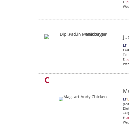
E:
p
Web
Ju
LT
Cas
Tel 
E:
J
Web
C
Ma
LT
(Anm
Die
+43
E:
a
We