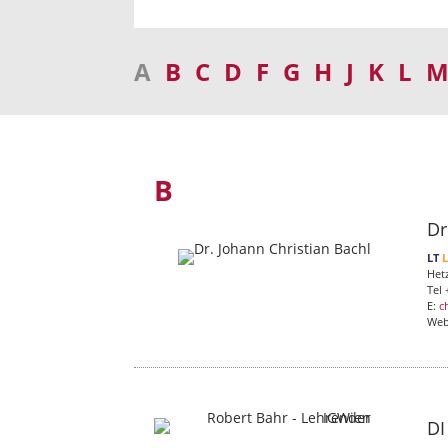
A
B
C
D
F
G
H
J
K
L
B
Dr
LT
Het
Tel 
E:
c
We
DI