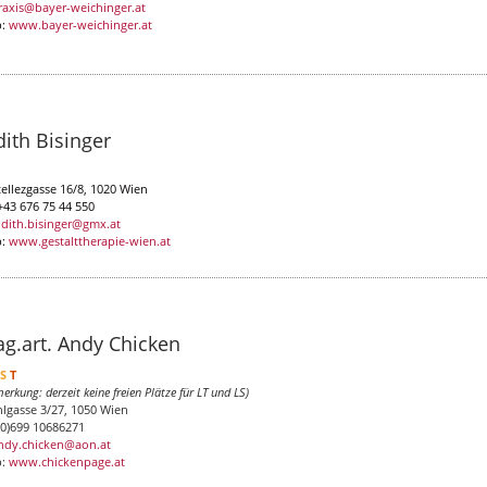
raxis@bayer-weichinger.at
:
www.bayer-weichinger.at
dith Bisinger
tellezgasse 16/8, 1020 Wien
+43 676 75 44 550
udith.bisinger@gmx.at
:
www.gestalttherapie-wien.at
g.art. Andy Chicken
LS
T
erkung: derzeit keine freien Plätze für LT und LS)
hlgasse 3/27, 1050 Wien
(0)699 10686271
ndy.chicken@aon.at
b:
www.chickenpage.at