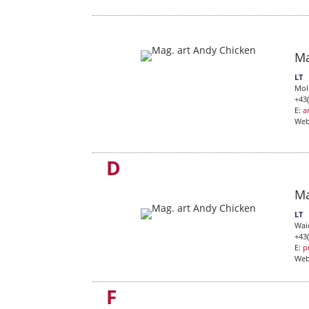
Ma
LT
Mol
+43
E:
a
We
D
Ma
LT
Wai
+43
E:
p
We
F