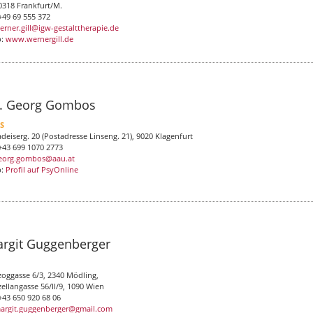
0318 Frankfurt/M.
 +49 69 555 372
erner.gill@igw-gestalttherapie.de
b:
www.wernergill.de
. Georg Gombos
LS
deiserg. 20 (Postadresse Linseng. 21), 9020 Klagenfurt
 +43 699 1070 2773
eorg.gombos@aau.at
b:
Profil auf PsyOnline
rgit Guggenberger
zoggasse 6/3, 2340 Mödling,
zellangasse 56/II/9, 1090 Wien
+43 650 920 68 06
argit.guggenberger@gmail.com