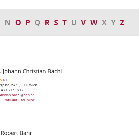
M
N
O
P
Q
R
S
T
U
V
W
X Y
Z
. Johann Christian Bachl
LS
GT
T
zgasse 25/21, 1030 Wien
+43 1 712 18 17
hristian.bachl@aon.at
b:
Profil auf PsyOnline
 Robert Bahr