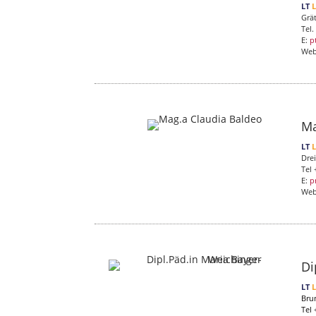
LT
Grä
Tel
E:
p
We
Ma
LT
Dre
Tel 
E:
p
We
Di
LT
Bru
Tel