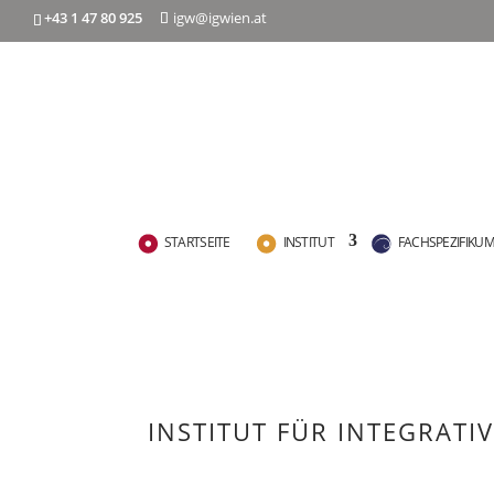
+43 1 47 80 925
igw@igwien.at
STARTSEITE
INSTITUT
FACHSPEZIFIKU
INSTITUT FÜR INTEGRATI