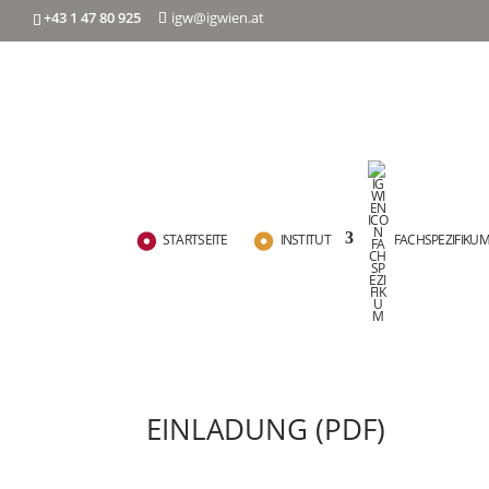
+43 1 47 80 925
igw@igwien.at
STARTSEITE
INSTITUT
FACHSPEZIFIKU
EINLADUNG (PDF)