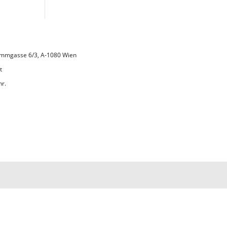
 Lammgasse 6/3, A-1080 Wien
t
hr.