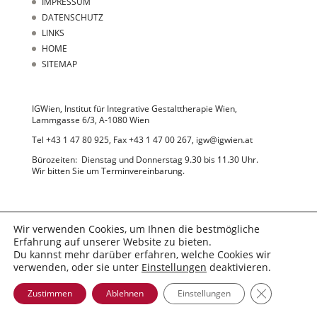
IMPRESSUM
DATENSCHUTZ
LINKS
HOME
SITEMAP
IGWien, Institut für Integrative Gestalttherapie Wien,
Lammgasse 6/3, A-1080 Wien
Tel +43 1 47 80 925, Fax +43 1 47 00 267, igw@igwien.at
Bürozeiten: Dienstag und Donnerstag 9.30 bis 11.30 Uhr.
Wir bitten Sie um Terminvereinbarung.
Wir verwenden Cookies, um Ihnen die bestmögliche
Erfahrung auf unserer Website zu bieten.
Du kannst mehr darüber erfahren, welche Cookies wir
© 2022 IGWien
verwenden, oder sie unter
Einstellungen
deaktivieren.
GDPR Cooki
Zustimmen
Ablehnen
Einstellungen