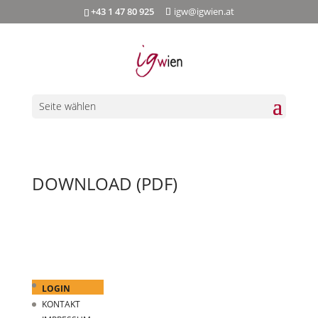
+43 1 47 80 925
igw@igwien.at
Seite wählen
DOWNLOAD (PDF)
LOGIN
KONTAKT