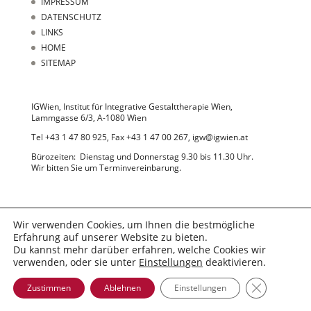
IMPRESSUM
DATENSCHUTZ
LINKS
HOME
SITEMAP
IGWien, Institut für Integrative Gestalttherapie Wien,
Lammgasse 6/3, A-1080 Wien
Tel +43 1 47 80 925, Fax +43 1 47 00 267, igw@igwien.at
Bürozeiten: Dienstag und Donnerstag 9.30 bis 11.30 Uhr.
Wir bitten Sie um Terminvereinbarung.
Wir verwenden Cookies, um Ihnen die bestmögliche
Erfahrung auf unserer Website zu bieten.
Du kannst mehr darüber erfahren, welche Cookies wir
© 2022 IGWien
verwenden, oder sie unter
Einstellungen
deaktivieren.
GDPR Cooki
Zustimmen
Ablehnen
Einstellungen