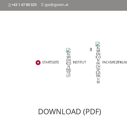
+43 1 47 80 925
igw@igwien.at
STARTSEITE
INSTITUT
FACHSPEZIFIKU
DOWNLOAD (PDF)