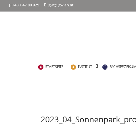
+43 1 47 80 925
igw@igwien.at
STARTSEITE
INSTITUT
FACHSPEZIFIKU
2023_04_Sonnenpark_pr