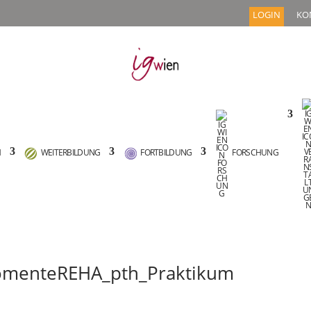
LOGIN
KO
M
WEITERBILDUNG
FORTBILDUNG
FORSCHUNG
omenteREHA_pth_Praktikum