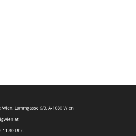
pie Wien, Lammgasse 6/3, A-1080 Wien
@igwien.at
s 11.30 Uhr.