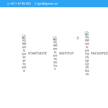
+43 1 47 80 925
igw@igwien.at
STARTSEITE
INSTITUT
FACHSPEZ