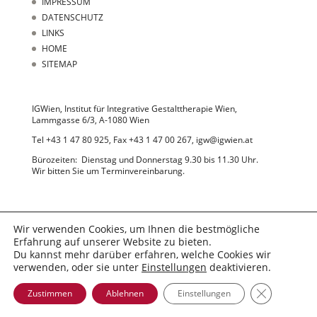
IMPRESSUM
DATENSCHUTZ
LINKS
HOME
SITEMAP
IGWien, Institut für Integrative Gestalttherapie Wien,
Lammgasse 6/3, A-1080 Wien
Tel +43 1 47 80 925, Fax +43 1 47 00 267, igw@igwien.at
Bürozeiten: Dienstag und Donnerstag 9.30 bis 11.30 Uhr.
Wir bitten Sie um Terminvereinbarung.
Wir verwenden Cookies, um Ihnen die bestmögliche
Erfahrung auf unserer Website zu bieten.
Du kannst mehr darüber erfahren, welche Cookies wir
© 2022 IGWien
verwenden, oder sie unter
Einstellungen
deaktivieren.
GDPR Cooki
Zustimmen
Ablehnen
Einstellungen