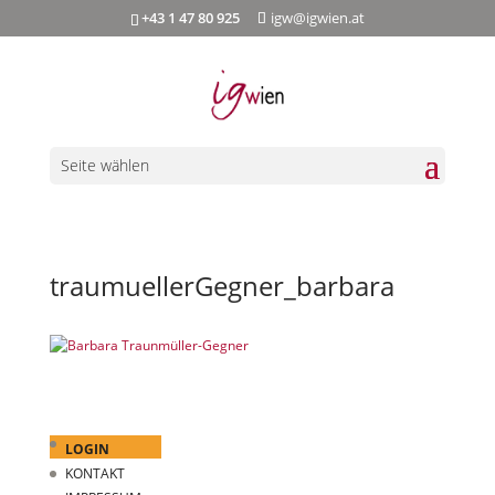
+43 1 47 80 925
igw@igwien.at
Seite wählen
traumuellerGegner_barbara
LOGIN
KONTAKT