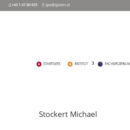
+43 1 47 80 925
igw@igwien.at
STARTSEITE
INSTITUT
FACHSPEZIFIKU
Stockert Michael