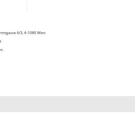
 Lammgasse 6/3, A-1080 Wien
t
hr.