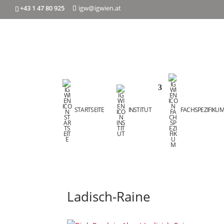
+43 1 47 80 925
igw@igwien.at
STARTSEITE
INSTITUT
FACHSPEZIFIKU
Ladisch-Raine