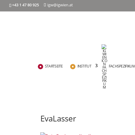
+43 1 47 80 925
igw@igwien.at
STARTSEITE
INSTITUT
FACHSPEZIFIKU
EvaLasser