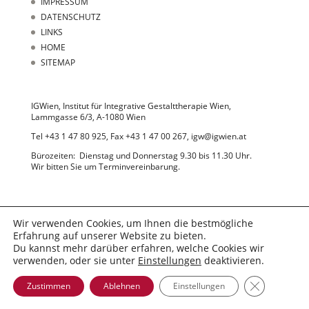
IMPRESSUM
DATENSCHUTZ
LINKS
HOME
SITEMAP
IGWien, Institut für Integrative Gestalttherapie Wien,
Lammgasse 6/3, A-1080 Wien
Tel +43 1 47 80 925, Fax +43 1 47 00 267, igw@igwien.at
Bürozeiten: Dienstag und Donnerstag 9.30 bis 11.30 Uhr.
Wir bitten Sie um Terminvereinbarung.
Wir verwenden Cookies, um Ihnen die bestmögliche
Erfahrung auf unserer Website zu bieten.
Du kannst mehr darüber erfahren, welche Cookies wir
© 2022 IGWien
verwenden, oder sie unter
Einstellungen
deaktivieren.
GDPR Cooki
Zustimmen
Ablehnen
Einstellungen