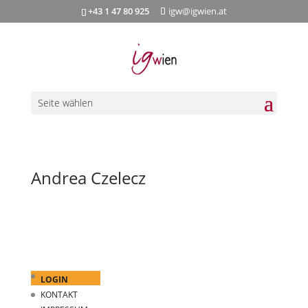
+43 1 47 80 925
igw@igwien.at
Seite wählen
Andrea Czelecz
LOGIN
KONTAKT