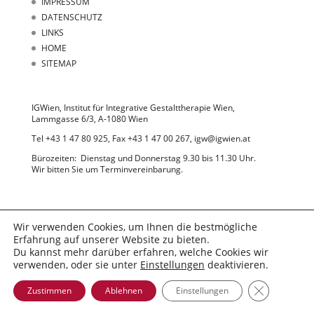
IMPRESSUM
DATENSCHUTZ
LINKS
HOME
SITEMAP
IGWien, Institut für Integrative Gestalttherapie Wien,
Lammgasse 6/3, A-1080 Wien
Tel +43 1 47 80 925, Fax +43 1 47 00 267, igw@igwien.at
Bürozeiten: Dienstag und Donnerstag 9.30 bis 11.30 Uhr.
Wir bitten Sie um Terminvereinbarung.
Wir verwenden Cookies, um Ihnen die bestmögliche
Erfahrung auf unserer Website zu bieten.
Du kannst mehr darüber erfahren, welche Cookies wir
© 2022 IGWien
verwenden, oder sie unter
Einstellungen
deaktivieren.
GDPR Cooki
Zustimmen
Ablehnen
Einstellungen