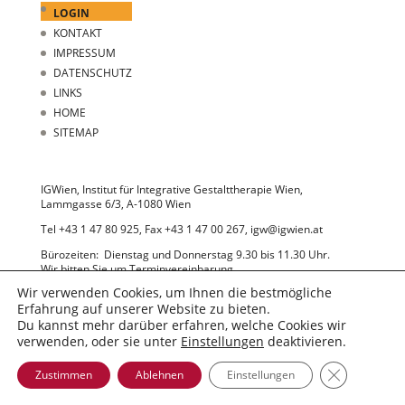
LOGIN
KONTAKT
IMPRESSUM
DATENSCHUTZ
LINKS
HOME
SITEMAP
IGWien, Institut für Integrative Gestalttherapie Wien,
Lammgasse 6/3, A-1080 Wien
Tel +43 1 47 80 925, Fax +43 1 47 00 267, igw@igwien.at
Bürozeiten: Dienstag und Donnerstag 9.30 bis 11.30 Uhr.
Wir bitten Sie um Terminvereinbarung.
Wir verwenden Cookies, um Ihnen die bestmögliche
Erfahrung auf unserer Website zu bieten.
Du kannst mehr darüber erfahren, welche Cookies wir
verwenden, oder sie unter
Einstellungen
deaktivieren.
GDPR Cooki
Zustimmen
Ablehnen
Einstellungen
© 2022 IGWien