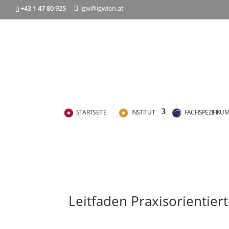
+43 1 47 80 925
igw@igwien.at
STARTSEITE
INSTITUT
FACHSPEZIFIKU
Leitfaden Praxisorientie