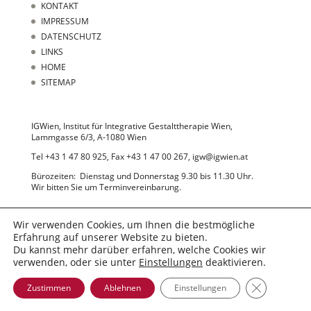
KONTAKT
IMPRESSUM
DATENSCHUTZ
LINKS
HOME
SITEMAP
IGWien, Institut für Integrative Gestalttherapie Wien,
Lammgasse 6/3, A-1080 Wien
Tel +43 1 47 80 925, Fax +43 1 47 00 267, igw@igwien.at
Bürozeiten: Dienstag und Donnerstag 9.30 bis 11.30 Uhr.
Wir bitten Sie um Terminvereinbarung.
Wir verwenden Cookies, um Ihnen die bestmögliche
Erfahrung auf unserer Website zu bieten.
Du kannst mehr darüber erfahren, welche Cookies wir
verwenden, oder sie unter
Einstellungen
deaktivieren.
© 2022 IGWien
GDPR Cooki
Zustimmen
Ablehnen
Einstellungen