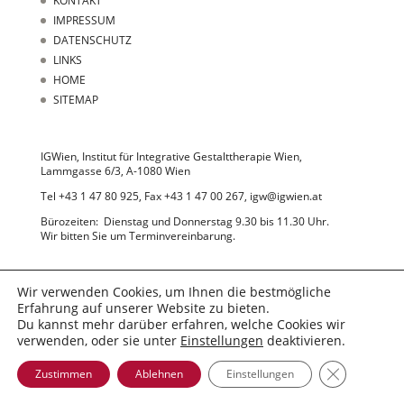
KONTAKT
IMPRESSUM
DATENSCHUTZ
LINKS
HOME
SITEMAP
IGWien, Institut für Integrative Gestalttherapie Wien,
Lammgasse 6/3, A-1080 Wien
Tel +43 1 47 80 925, Fax +43 1 47 00 267, igw@igwien.at
Bürozeiten: Dienstag und Donnerstag 9.30 bis 11.30 Uhr.
Wir bitten Sie um Terminvereinbarung.
Wir verwenden Cookies, um Ihnen die bestmögliche
Erfahrung auf unserer Website zu bieten.
Du kannst mehr darüber erfahren, welche Cookies wir
verwenden, oder sie unter
Einstellungen
deaktivieren.
© 2022 IGWien
GDPR Cooki
Zustimmen
Ablehnen
Einstellungen