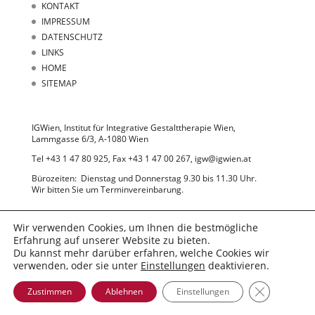
KONTAKT
IMPRESSUM
DATENSCHUTZ
LINKS
HOME
SITEMAP
IGWien, Institut für Integrative Gestalttherapie Wien,
Lammgasse 6/3, A-1080 Wien
Tel +43 1 47 80 925, Fax +43 1 47 00 267, igw@igwien.at
Bürozeiten: Dienstag und Donnerstag 9.30 bis 11.30 Uhr.
Wir bitten Sie um Terminvereinbarung.
Wir verwenden Cookies, um Ihnen die bestmögliche
Erfahrung auf unserer Website zu bieten.
Du kannst mehr darüber erfahren, welche Cookies wir
verwenden, oder sie unter
Einstellungen
deaktivieren.
© 2022 IGWien
GDPR Cooki
Zustimmen
Ablehnen
Einstellungen