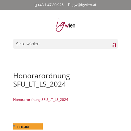
+43 1 47 80 925
igw@igwien.at
Seite wählen
Honorarordnung
SFU_LT_LS_2024
Honorarordnung SFU_LT_LS_2024
LOGIN