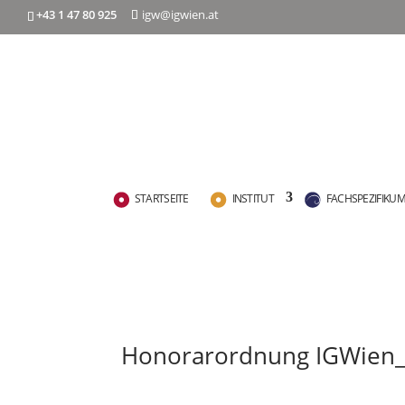
+43 1 47 80 925
igw@igwien.at
STARTSEITE
INSTITUT
FACHSPEZIFIKU
Honorarordnung IGWien_