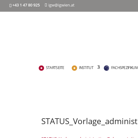
+43 1 47 80 925
igw@igwien.at
STARTSEITE
INSTITUT
FACHSPEZIFIKU
STATUS_Vorlage_administ