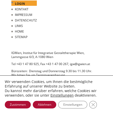
LOGIN
KONTAKT
IMPRESSUM
DATENSCHUTZ
LINKS
HOME
SITEMAP
IGWien, Institut für Integrative Gestalttherapie Wien,
Lammgasse 6/3, A-1080 Wien
Tel +43 1 47 80 925, Fax +43 1 47 00 267, igw@igwien.at
Bürozeiten: Dienstag und Donnerstag 9.30 bis 11.30 Uhr.
Wir bitten Sie um Terminvereinbarung.
Wir verwenden Cookies, um Ihnen die bestmögliche
Erfahrung auf unserer Website zu bieten.
Du kannst mehr darüber erfahren, welche Cookies wir
verwenden, oder sie unter
Einstellungen
deaktivieren.
GDPR Cooki
Zustimmen
Ablehnen
Einstellungen
© 2022 IGWien