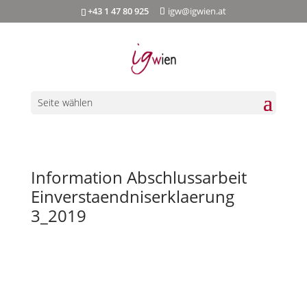
+43 1 47 80 925
igw@igwien.at
Seite wählen
Information Abschlussarbeit
Einverstaendniserklaerung
3_2019