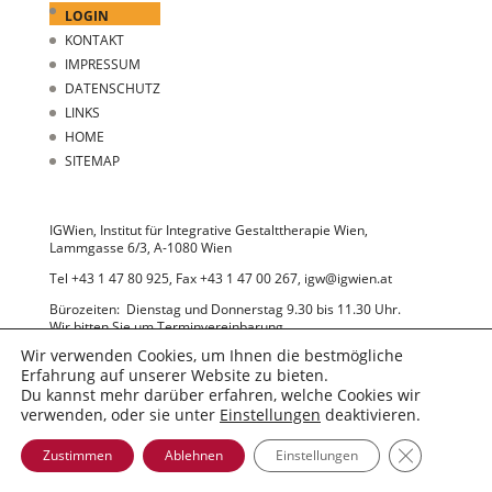
LOGIN
KONTAKT
IMPRESSUM
DATENSCHUTZ
LINKS
HOME
SITEMAP
IGWien, Institut für Integrative Gestalttherapie Wien,
Lammgasse 6/3, A-1080 Wien
Tel +43 1 47 80 925, Fax +43 1 47 00 267, igw@igwien.at
Bürozeiten: Dienstag und Donnerstag 9.30 bis 11.30 Uhr.
Wir bitten Sie um Terminvereinbarung.
Wir verwenden Cookies, um Ihnen die bestmögliche
Erfahrung auf unserer Website zu bieten.
Du kannst mehr darüber erfahren, welche Cookies wir
verwenden, oder sie unter
Einstellungen
deaktivieren.
GDPR Cooki
Zustimmen
Ablehnen
Einstellungen
© 2022 IGWien