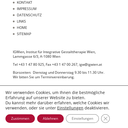
KONTAKT
IMPRESSUM
DATENSCHUTZ
LINKS
HOME
SITEMAP
IGWien, Institut für Integrative Gestalttherapie Wien,
Lammgasse 6/3, A-1080 Wien
Tel +43 1 47 80 925, Fax +43 1 47 00 267, igw@igwien.at
Bürozeiten: Dienstag und Donnerstag 9.30 bis 11.30 Uhr.
Wir bitten Sie um Terminvereinbarung.
Wir verwenden Cookies, um Ihnen die bestmögliche
Erfahrung auf unserer Website zu bieten.
Du kannst mehr darüber erfahren, welche Cookies wir
verwenden, oder sie unter
Einstellungen
deaktivieren.
© 2022 IGWien
GDPR Cooki
Zustimmen
Ablehnen
Einstellungen