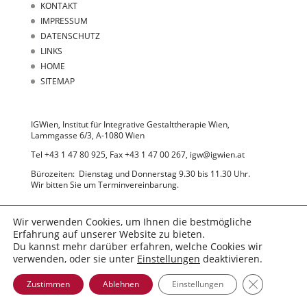
KONTAKT
IMPRESSUM
DATENSCHUTZ
LINKS
HOME
SITEMAP
IGWien, Institut für Integrative Gestalttherapie Wien,
Lammgasse 6/3, A-1080 Wien
Tel +43 1 47 80 925, Fax +43 1 47 00 267, igw@igwien.at
Bürozeiten: Dienstag und Donnerstag 9.30 bis 11.30 Uhr.
Wir bitten Sie um Terminvereinbarung.
Wir verwenden Cookies, um Ihnen die bestmögliche
Erfahrung auf unserer Website zu bieten.
Du kannst mehr darüber erfahren, welche Cookies wir
verwenden, oder sie unter
Einstellungen
deaktivieren.
© 2022 IGWien
GDPR Cooki
Zustimmen
Ablehnen
Einstellungen