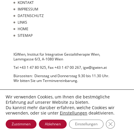
KONTAKT
IMPRESSUM
DATENSCHUTZ
LINKS
HOME
SITEMAP
IGWien, Institut für Integrative Gestalttherapie Wien,
Lammgasse 6/3, A-1080 Wien
Tel +43 1 47 80 925, Fax +43 1 47 00 267, igw@igwien.at
Bürozeiten: Dienstag und Donnerstag 9.30 bis 11.30 Uhr.
Wir bitten Sie um Terminvereinbarung.
Wir verwenden Cookies, um Ihnen die bestmögliche
Erfahrung auf unserer Website zu bieten.
Du kannst mehr darüber erfahren, welche Cookies wir
verwenden, oder sie unter
Einstellungen
deaktivieren.
© 2022 IGWien
GDPR Cooki
Zustimmen
Ablehnen
Einstellungen