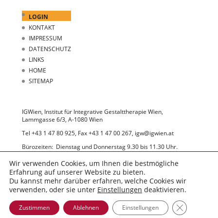
LOGIN
KONTAKT
IMPRESSUM
DATENSCHUTZ
LINKS
HOME
SITEMAP
IGWien, Institut für Integrative Gestalttherapie Wien,
Lammgasse 6/3, A-1080 Wien
Tel +43 1 47 80 925, Fax +43 1 47 00 267, igw@igwien.at
Bürozeiten: Dienstag und Donnerstag 9.30 bis 11.30 Uhr.
Wir bitten Sie um Terminvereinbarung.
Wir verwenden Cookies, um Ihnen die bestmögliche
Erfahrung auf unserer Website zu bieten.
Du kannst mehr darüber erfahren, welche Cookies wir
verwenden, oder sie unter
Einstellungen
deaktivieren.
GDPR Cooki
Zustimmen
Ablehnen
Einstellungen
© 2022 IGWien