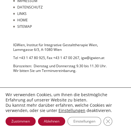
IMPRESSUM
DATENSCHUTZ
LINKS
HOME
SITEMAP
IGWien, Institut für Integrative Gestalttherapie Wien,
Lammgasse 6/3, A-1080 Wien
Tel +43 1 47 80 925, Fax +43 1 47 00 267, igw@igwien.at
Bürozeiten: Dienstag und Donnerstag 9.30 bis 11.30 Uhr.
Wir bitten Sie um Terminvereinbarung.
Wir verwenden Cookies, um Ihnen die bestmögliche
Erfahrung auf unserer Website zu bieten.
Du kannst mehr darüber erfahren, welche Cookies wir
© 2022 IGWien
verwenden, oder sie unter
Einstellungen
deaktivieren.
GDPR Cooki
Zustimmen
Ablehnen
Einstellungen