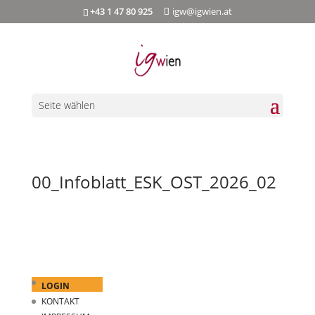
+43 1 47 80 925
igw@igwien.at
Seite wählen
00_Infoblatt_ESK_OST_2026_02
LOGIN
KONTAKT