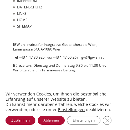
IMPRESSUM
DATENSCHUTZ
LINKS
HOME
SITEMAP
IGWien, Institut für Integrative Gestalttherapie Wien,
Lammgasse 6/3, A-1080 Wien
Tel +43 1 47 80 925, Fax +43 1 47 00 267, igw@igwien.at
Bürozeiten: Dienstag und Donnerstag 9.30 bis 11.30 Uhr.
Wir bitten Sie um Terminvereinbarung.
Wir verwenden Cookies, um Ihnen die bestmögliche
Erfahrung auf unserer Website zu bieten.
Du kannst mehr darüber erfahren, welche Cookies wir
© 2022 IGWien
verwenden, oder sie unter
Einstellungen
deaktivieren.
GDPR Cooki
Zustimmen
Ablehnen
Einstellungen