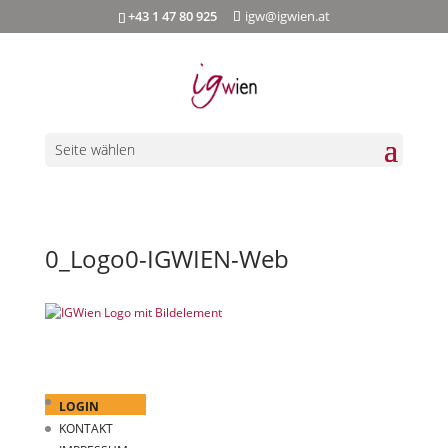
+43 1 47 80 925
igw@igwien.at
Seite wählen
0_Logo0-IGWIEN-Web
LOGIN
KONTAKT