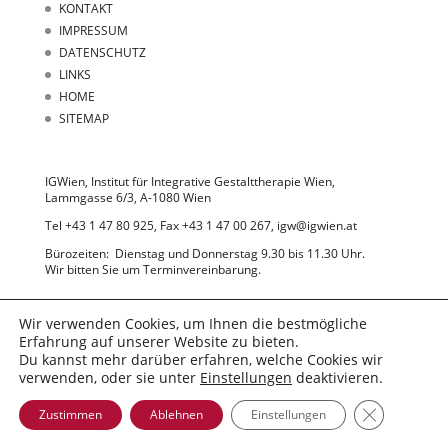
KONTAKT
IMPRESSUM
DATENSCHUTZ
LINKS
HOME
SITEMAP
IGWien, Institut für Integrative Gestalttherapie Wien,
Lammgasse 6/3, A-1080 Wien
Tel +43 1 47 80 925, Fax +43 1 47 00 267, igw@igwien.at
Bürozeiten: Dienstag und Donnerstag 9.30 bis 11.30 Uhr.
Wir bitten Sie um Terminvereinbarung.
Wir verwenden Cookies, um Ihnen die bestmögliche
Erfahrung auf unserer Website zu bieten.
Du kannst mehr darüber erfahren, welche Cookies wir
verwenden, oder sie unter
Einstellungen
deaktivieren.
© 2022 IGWien
GDPR Cooki
Zustimmen
Ablehnen
Einstellungen