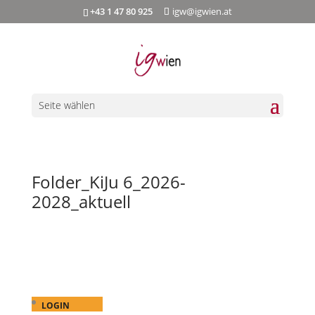
+43 1 47 80 925
igw@igwien.at
Seite wählen
Folder_KiJu 6_2026-
2028_aktuell
LOGIN