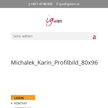
+43 1 47 80 925
igw@igwien.at
Seite wählen
Michalek_Karin_Profilbild_80x96
LOGIN
KONTAKT