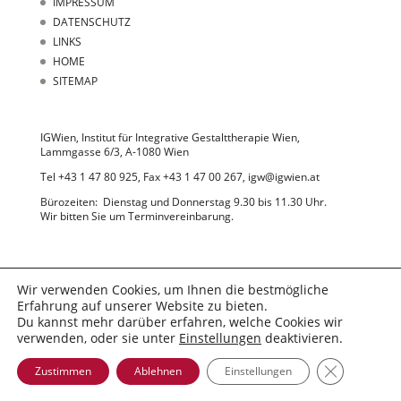
IMPRESSUM
DATENSCHUTZ
LINKS
HOME
SITEMAP
IGWien, Institut für Integrative Gestalttherapie Wien,
Lammgasse 6/3, A-1080 Wien
Tel +43 1 47 80 925, Fax +43 1 47 00 267, igw@igwien.at
Bürozeiten: Dienstag und Donnerstag 9.30 bis 11.30 Uhr.
Wir bitten Sie um Terminvereinbarung.
Wir verwenden Cookies, um Ihnen die bestmögliche
Erfahrung auf unserer Website zu bieten.
Du kannst mehr darüber erfahren, welche Cookies wir
© 2022 IGWien
verwenden, oder sie unter
Einstellungen
deaktivieren.
GDPR Cooki
Zustimmen
Ablehnen
Einstellungen