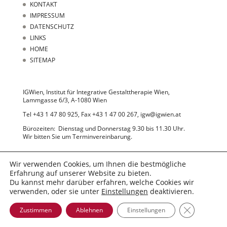
KONTAKT
IMPRESSUM
DATENSCHUTZ
LINKS
HOME
SITEMAP
IGWien, Institut für Integrative Gestalttherapie Wien,
Lammgasse 6/3, A-1080 Wien
Tel +43 1 47 80 925, Fax +43 1 47 00 267, igw@igwien.at
Bürozeiten: Dienstag und Donnerstag 9.30 bis 11.30 Uhr.
Wir bitten Sie um Terminvereinbarung.
Wir verwenden Cookies, um Ihnen die bestmögliche
Erfahrung auf unserer Website zu bieten.
Du kannst mehr darüber erfahren, welche Cookies wir
verwenden, oder sie unter
Einstellungen
deaktivieren.
© 2022 IGWien
GDPR Cooki
Zustimmen
Ablehnen
Einstellungen