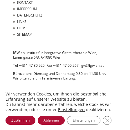
KONTAKT
IMPRESSUM
DATENSCHUTZ
LINKS
HOME
SITEMAP
IGWien, Institut für Integrative Gestalttherapie Wien,
Lammgasse 6/3, A-1080 Wien
Tel +43 1 47 80 925, Fax +43 1 47 00 267, igw@igwien.at
Bürozeiten: Dienstag und Donnerstag 9.30 bis 11.30 Uhr.
Wir bitten Sie um Terminvereinbarung.
Wir verwenden Cookies, um Ihnen die bestmögliche
Erfahrung auf unserer Website zu bieten.
Du kannst mehr darüber erfahren, welche Cookies wir
verwenden, oder sie unter
Einstellungen
deaktivieren.
© 2022 IGWien
GDPR Cooki
Zustimmen
Ablehnen
Einstellungen