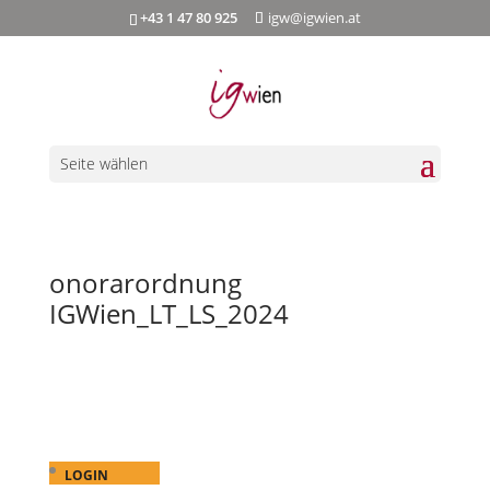
+43 1 47 80 925
igw@igwien.at
Seite wählen
onorarordnung
IGWien_LT_LS_2024
LOGIN