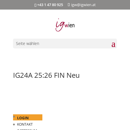
+43 1 47 80 925
igw@igwien.at
Seite wählen
IG24A 25:26 FIN Neu
LOGIN
KONTAKT