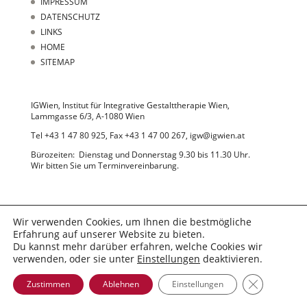
IMPRESSUM
DATENSCHUTZ
LINKS
HOME
SITEMAP
IGWien, Institut für Integrative Gestalttherapie Wien,
Lammgasse 6/3, A-1080 Wien
Tel +43 1 47 80 925, Fax +43 1 47 00 267, igw@igwien.at
Bürozeiten: Dienstag und Donnerstag 9.30 bis 11.30 Uhr.
Wir bitten Sie um Terminvereinbarung.
Wir verwenden Cookies, um Ihnen die bestmögliche
Erfahrung auf unserer Website zu bieten.
Du kannst mehr darüber erfahren, welche Cookies wir
© 2022 IGWien
verwenden, oder sie unter
Einstellungen
deaktivieren.
GDPR Cooki
Zustimmen
Ablehnen
Einstellungen